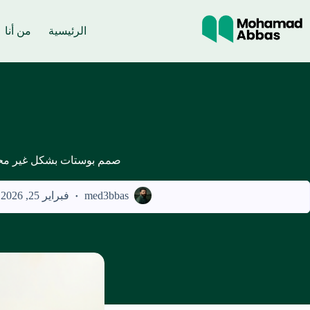
لتجاوز
لى
لمحتوى
الرئيسية
من أنا
صمم بوستات بشكل غير مح
med3bbas
فبراير 25, 2026