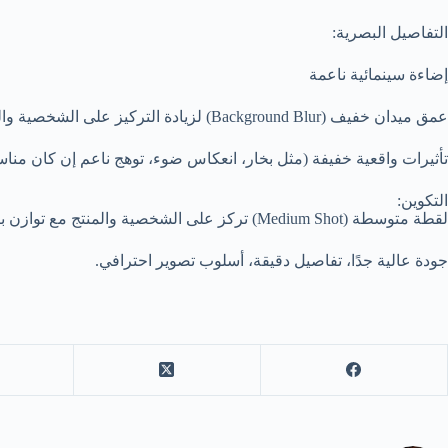
التفاصيل البصرية:
إضاءة سينمائية ناعمة
عمق ميدان خفيف (Background Blur) لزيادة التركيز على الشخصية والمنتج
تأثيرات واقعية خفيفة (مثل بخار، انعكاس ضوء، توهج ناعم إن كان مناسبً
التكوين:
لقطة متوسطة (Medium Shot) تركز على الشخصية والمنتج مع توازن بصري مثالي، أسلوب تصوير إعلاني واقعي عالي الجودة، مناسب للسوشيال ميديا والحملات التسويقية.
جودة عالية جدًا، تفاصيل دقيقة، أسلوب تصوير احترافي.