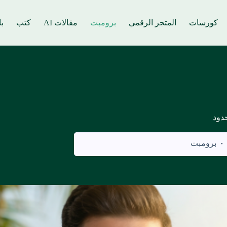
كورسات
المتجر الرقمي
برومبت
مقالات AI
كتب
ب
دود
برومبت