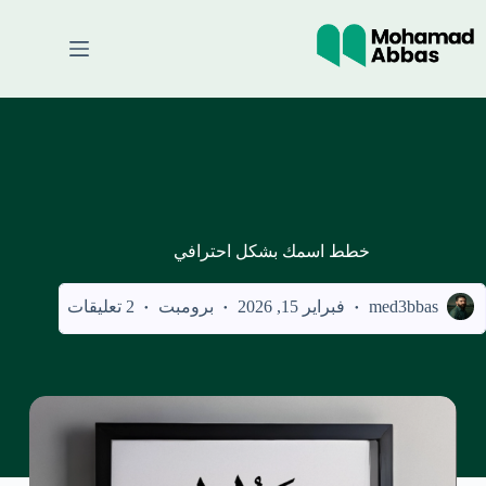
لتجاوز
لى
لمحتوى
خطط اسمك بشكل احترافي
med3bbas
فبراير 15, 2026
برومبت
2 تعليقات