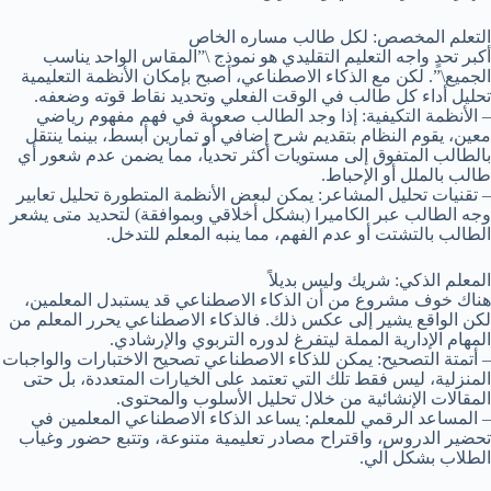
التعلم المخصص: لكل طالب مساره الخاص
أكبر تحدٍ واجه التعليم التقليدي هو نموذج \”المقاس الواحد يناسب
الجميع\”. لكن مع الذكاء الاصطناعي، أصبح بإمكان الأنظمة التعليمية
تحليل أداء كل طالب في الوقت الفعلي وتحديد نقاط قوته وضعفه.
– الأنظمة التكيفية: إذا وجد الطالب صعوبة في فهم مفهوم رياضي
معين، يقوم النظام بتقديم شرح إضافي أو تمارين أبسط، بينما ينتقل
بالطالب المتفوق إلى مستويات أكثر تحدياً، مما يضمن عدم شعور أي
طالب بالملل أو الإحباط.
– تقنيات تحليل المشاعر: يمكن لبعض الأنظمة المتطورة تحليل تعابير
وجه الطالب عبر الكاميرا (بشكل أخلاقي وبموافقة) لتحديد متى يشعر
الطالب بالتشتت أو عدم الفهم، مما ينبه المعلم للتدخل.
المعلم الذكي: شريك وليس بديلاً
هناك خوف مشروع من أن الذكاء الاصطناعي قد يستبدل المعلمين،
لكن الواقع يشير إلى عكس ذلك. فالذكاء الاصطناعي يحرر المعلم من
المهام الإدارية المملة ليتفرغ لدوره التربوي والإرشادي.
– أتمتة التصحيح: يمكن للذكاء الاصطناعي تصحيح الاختبارات والواجبات
المنزلية، ليس فقط تلك التي تعتمد على الخيارات المتعددة، بل حتى
المقالات الإنشائية من خلال تحليل الأسلوب والمحتوى.
– المساعد الرقمي للمعلم: يساعد الذكاء الاصطناعي المعلمين في
تحضير الدروس، واقتراح مصادر تعليمية متنوعة، وتتبع حضور وغياب
الطلاب بشكل آلي.