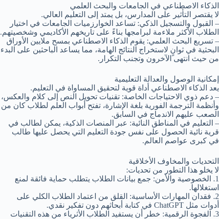
الذكاء الاصطناعي في الجامعات والبحث العلمي
لا يقتصر التأثير على المدارس، بل يمتد إلى التعليم العالي.
– القبول والتسجيل الذكي: تساعد الخوارزميات الجامعات في اختيار
الطلاب الأكثر ملاءمة لبرامجها بناءً على تاريخهم الأكاديمي وشخصيتهم.
– تسريع البحث العلمي: يقوم الذكاء الاصطناعي بمسح ملايين الأوراق
البحثية في ثوانٍ لاستخراج النتائج الهامة، مما يساعد الباحثين على البدء
من حيث انتهى الآخرون وتجنب التكرار.
إمكانية الوصول والعدالة التعليمية
يعد الذكاء الاصطناعي أداة قوية لتحقيق المساواة في التعليم.
– دعم ذوي الاحتياجات الخاصة: تقنيات تحويل النص إلى كلام والعكس،
وأنظمة الترجمة الفورية بلغة الإشارة، تفتح أبواب العلم لطلاب كان من
الصعب عليهم الاندماج في السابق.
– التعليم في المناطق النائية: عبر المنصات الذكية، يمكن لطالب في
قرية نائية الحصول على نفس جودة التعليم التي يحصل عليها طالب
في كبرى عواصم العالم.
التحديات والمخاوف الأخلاقية
لا يخلو هذا التطور من تحديات:
1. الخصوصية والأمن: جمع بيانات الطلاب يتطلب حماية فائقة لمنع
استغلالها.
2. فقدان المهارات الأساسية: القلق من اعتماد الطلاب الكلي على
أدوات مثل ChatGPT في كتابة أبحاثهم دون تفكير نقدي.
3. الفجوة الرقمية: خطر أن يستفيد الطلاب الأثرياء من هذه التقنيات