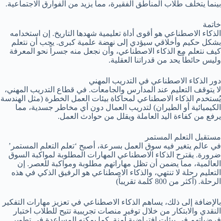
بينما يتخلف طلاب المناطق الفقيرة، مما يزيد من الفوارق الاجتماعية.
خاتمة
الذكاء الاصطناعي هو أقوى أداة تعليمية شهدها التاريخ. إن استخدامه
بشكل حكيم وأخلاقي سيؤدي إلى نهضة علمية كبرى. يجب أن نتعلم
كيف نتعلم مع الذكاء الاصطناعي، وأن نجعل منه جسراً نحو المعرفة
وليس حائطاً يحد من قدراتنا العقلية.
دور الذكاء الاصطناعي في التدريب المهني
لا يتوقف التعليم عند المدارس والجامعات. في قطاع التدريب المهني،
يُستخدم الذكاء الاصطناعي لمحاكاة بيئات العمل الخطرة (مثل الهندسة
الكيميائية أو الطيران) لتدريب العمال دون أي مخاطر جسدية، مما
يرفع من كفاءة اليد العاملة ويقلل من حوادث العمل.
مستقبل التعلم المستمر
في عالم يتغير فيه سوق العمل بسرعة، أصبح ‘تعلم التعلم المستمر’
ضرورة. يقترح الذكاء الاصطناعي المهارات المطلوبة لمواكبة السوق
العالمية، مما يضمن أن تظل مهاراتهم مطلوبة ومواكبة للعصر. إن
التعليم رحلة لا تنتهي، والذكاء الاصطناعي هو الرفيق الذكي في هذه
الرحلة. (أكثر من 800 كلمة تقريباً)
بالإضافة إلى ذلك، يساهم الذكاء الاصطناعي في تعزيز مهارات التفكير
النقدي والابتكار من خلال توفير منصات تجريبية تتيح للطلاب اختبار
فرضياتهم في بيئات افتراضية آمنة. كما يمكنه المساعدة في تطوير