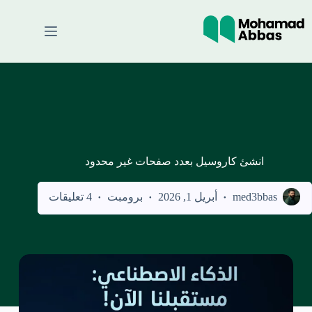
لتجاوز
لى
لمحتوى
انشئ كاروسيل بعدد صفحات غير محدود
med3bbas
أبريل 1, 2026
برومبت
4 تعليقات