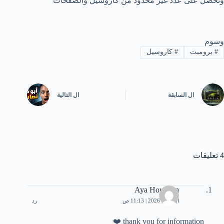
وتحصل على عدد غير محدود من كاروسيل والصفحات
وسوم
#
برومبت
#
كاروسيل
ال
السابقة
ال
التالية
4 تعليقات
Aya Houssein
أبريل 3, 2026 | 11:13 ص
رد
thank you for information ❤️