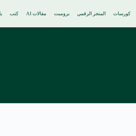
كورسات
المتجر الرقمي
برومبت
مقالات AI
كتب
ب