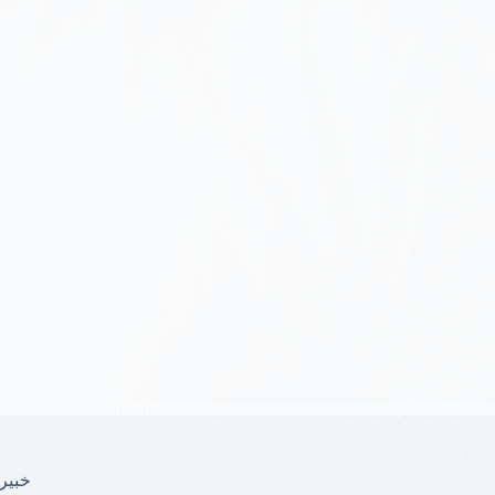
برومبت مثالي لصناعة بورتريه ستوديو تحريري عالي التأثير
ارفع صورتك في اي شكل كان الى بورتريه على تشات جي بي تي او نانو 
خبير