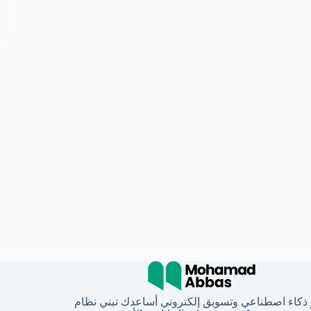
بنانا او اي منصة بتفضلها وبعدها غير لون الخلفية من برومبت اكتب 
 ذكاء اصطناعي وتسويق إلكتروني أساعدك تبني نظام