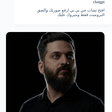
chatgpt
افتح تشات جي بي تي ارفع صورتك والصق
البرومبت فقط ومبروك عليك