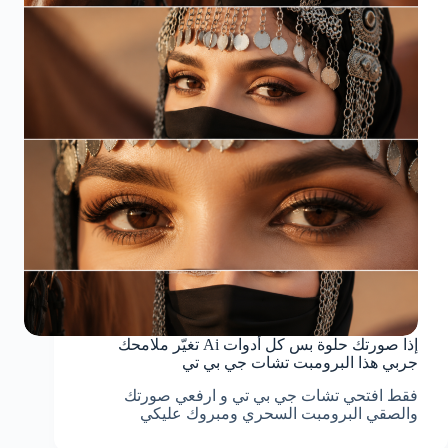
إذا صورتك حلوة بس كل أدوات Ai تغيّر ملامحك
جربي هذا البرومبت تشات جي بي تي
فقط افتحي تشات جي بي تي و ارفعي صورتك
والصقي البرومبت السحري ومبروك عليكي