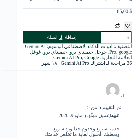
85,00
$
كمية
إضافة إلى السلة
اشتراك
Gemini
التصنيف:
ادوات الذكاء الاصطناعي
الوسوم:
Gemini AI
Ai
google
,
Pro
,
جوجل جيميناي برو
,
جيميناي برو
,
غوغل
Pro
العلامة التجارية:
Google
,
Gemini AI Pro
|
36 مراجعة لـ
اشتراك Gemini Ai Pro | ١٨ شهر
١٨
شهر
تم التقييم
5
من 5
عبيد
(عميل موَثَّق)
–
مايو 9, 2026
خدمة سريع وخدوم جدا ورد سريع
ويعطيك الحلول لغاية ما تخلص خدمتك