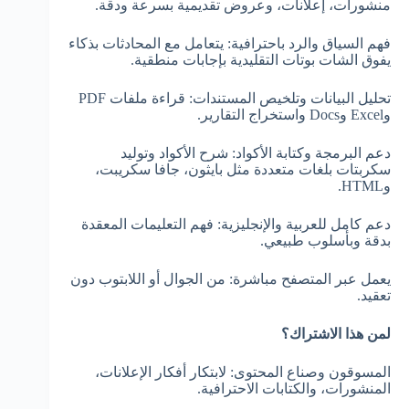
منشورات، إعلانات، وعروض تقديمية بسرعة ودقة.
فهم السياق والرد باحترافية: يتعامل مع المحادثات بذكاء
يفوق الشات بوتات التقليدية بإجابات منطقية.
تحليل البيانات وتلخيص المستندات: قراءة ملفات PDF
وExcel وDocs واستخراج التقارير.
دعم البرمجة وكتابة الأكواد: شرح الأكواد وتوليد
سكربتات بلغات متعددة مثل بايثون، جافا سكريبت،
وHTML.
دعم كامل للعربية والإنجليزية: فهم التعليمات المعقدة
بدقة وبأسلوب طبيعي.
يعمل عبر المتصفح مباشرة: من الجوال أو اللابتوب دون
تعقيد.
لمن هذا الاشتراك؟
المسوقون وصناع المحتوى: لابتكار أفكار الإعلانات،
المنشورات، والكتابات الاحترافية.