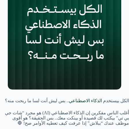
الكل بيستخدم
الذكاء الاصطناعي
.. بس ليش أنت لسا ما ربحت منه؟
أغلب الناس مفكرين إن الذكاء الاصطناعي (AI) هو مجرد “شات جي
بي تي” بيكتب لك قصيدة أو بينكت معك.. بس الحقيقة؟ هو أقوى
موظف عندك “ببلاش” إذا عرفت كيف تعطيه الأوامر صح! 🛑