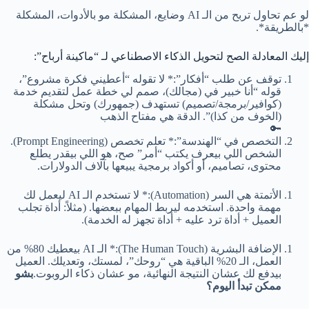
لو عم تحاول تربح من الـ AI وضايع، المشكلة مو بالأدوات، المشكلة
*بالطريقة*.
إليك المعادلة الصح لتحويل الذكاء الاصطناعي لـ “ماكينة أرباح”:
توقف عن طلب “أفكار”:* لا تقوله “أعطيني فكرة مشروع”،
قوله “أنا خبير في (مجالك)، صمم لي خطة عمل لتقديم خدمة
(كوافير/برمجة/تصميم) تستهدف (جمهورك) وتحل مشكلة
(الخوف من كذا)”. الدقة هي مفتاح الذهب
🔑
التخصص في “الهندسة”:* تعلم تخصص (Prompt Engineering).
الشخص اللي بيعرف يكتب “أمر” صح، هو اللي بيقدر يطلع
محتوى، تصاميم، أو أكواد برمجية يبيعها بآلاف الدولارات.
الأتمتة هي السر (Automation):* لا تستخدم الـ AI ليعمل لك
مهمة واحدة. استخدمه ليربط المهام ببعضها. (مثلاً: أداة تجلب
العميل + أداة ترد عليه + أداة تجهز له الخدمة).
الإضافة البشرية (The Human Touch):* الـ AI بيعطيك 80% من
العمل، الـ 20% الباقية هي “روحك”، لمستك، وتعديلك. العميل
بيدفع لك عشان النتيجة النهائية، مو عشان ذكاء الروبوت.
بشو
ممكن تبدأ اليوم؟