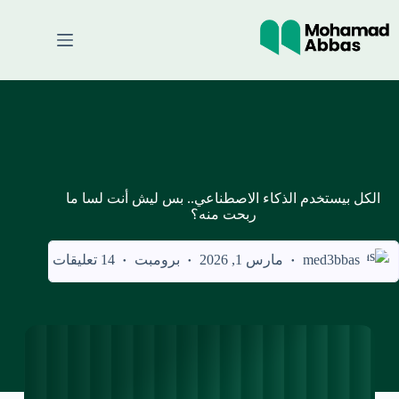
لتجاوز
لى
لمحتوى
الكل بيستخدم الذكاء الاصطناعي.. بس ليش أنت لسا ما
ربحت منه؟
med3bbas
مارس 1, 2026
برومبت
14 تعليقات